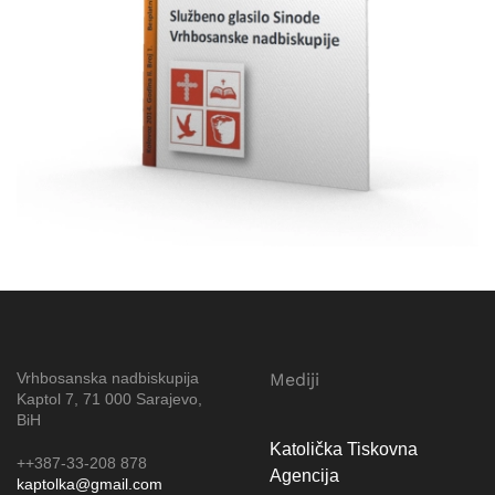
Vrhbosanska nadbiskupija
Mediji
Kaptol 7, 71 000 Sarajevo,
BiH
Katolička Tiskovna
++387-33-208 878
Agencija
kaptolka@gmail.com