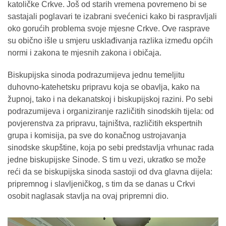
katoličke Crkve. Još od starih vremena povremeno bi se
sastajali poglavari te izabrani svećenici kako bi raspravljali
oko gorućih problema svoje mjesne Crkve. Ove rasprave
su obično išle u smjeru usklađivanja razlika između općih
normi i zakona te mjesnih zakona i običaja.
Biskupijska sinoda podrazumijeva jednu temeljitu
duhovno‐katehetsku pripravu koja se obavlja, kako na
župnoj, tako i na dekanatskoj i biskupijskoj razini. Po sebi
podrazumijeva i organiziranje različitih sinodskih tijela: od
povjerenstva za pripravu, tajništva, različitih ekspertnih
grupa i komisija, pa sve do konačnog ustrojavanja
sinodske skupštine, koja po sebi predstavlja vrhunac rada
jedne biskupijske Sinode. S tim u vezi, ukratko se može
reći da se biskupijska sinoda sastoji od dva glavna dijela:
pripremnog i slavljeničkog, s tim da se danas u Crkvi
osobit naglasak stavlja na ovaj pripremni dio.