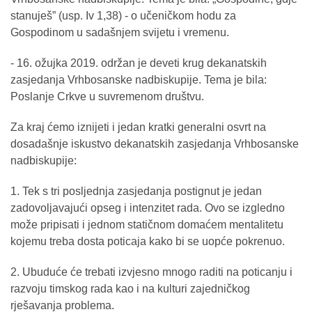
stanuješ” (usp. Iv 1,38) ‐ o učeničkom hodu za
Gospodinom u sadašnjem svijetu i vremenu.
- 16. ožujka 2019. održan je deveti krug dekanatskih
zasjedanja Vrhbosanske nadbiskupije. Tema je bila:
Poslanje Crkve u suvremenom društvu.
Za kraj ćemo iznijeti i jedan kratki generalni osvrt na
dosadašnje iskustvo dekanatskih zasjedanja Vrhbosanske
nadbiskupije:
1. Tek s tri posljednja zasjedanja postignut je jedan
zadovoljavajući opseg i intenzitet rada. Ovo se izgledno
može pripisati i jednom statičnom domaćem mentalitetu
kojemu treba dosta poticaja kako bi se uopće pokrenuo.
2. Ubuduće će trebati izvjesno mnogo raditi na poticanju i
razvoju timskog rada kao i na kulturi zajedničkog
rješavanja problema.