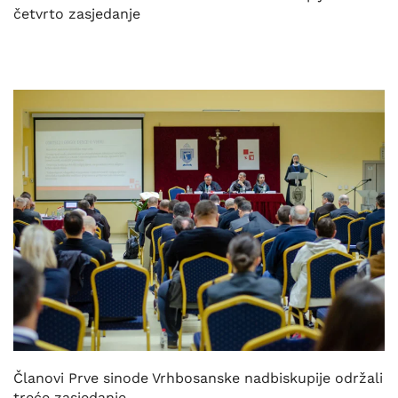
četvrto zasjedanje
Članovi Prve sinode Vrhbosanske nadbiskupije održali
treće zasjedanje