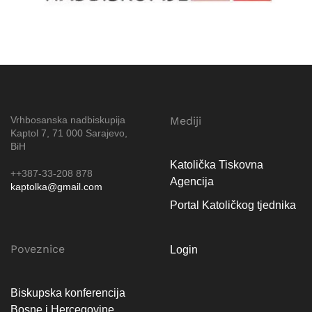
Vrhbosanska nadbiskupija
Mediji
Kaptol 7, 71 000 Sarajevo,
BiH
Katolička Tiskovna
++387-33-208 878
Agencija
kaptolka@gmail.com
Portal Katoličkog tjednika
Poveznice
Login
Biskupska konferencija
Bosne i Hercegovine