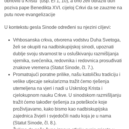
obnoviti u Kristu “(usp. Ef 1, 10), a ono želi odraziti duh
poziva pape Benedikta XVI. cijeloj Crkvi da se zauzme na
putu nove evangelizacije
U kontekstu gesla Sinode određeni su njezini ciljevi:
Vrhbosanska crkva, otvorena vodstvu Duha Svetoga,
želi se okupiti na nadbiskupijskoj sinodi, upoznati
dublje svoju stvarnost te u osluškivanju razmišljanja
vjernika, svećenika, redovnika i redovnica prosuđivati
znakove vremena (Statut Sinode, čl. 7.).
Promatrajući poratne prilike, našu katoličku tradiciju i
velike utjecaje sekularizma tražit ćemo rješenja
utemeljena na vjeri i nadi u Uskrslog Krista i
cjelokupnom nauku Crkve. U sinodskom razmišljanju
tražit ćemo također rješenja za poteškoće koje
proživljavamo, kako bismo kao nadbiskupijska
zajednica živjeli i svjedočili nadu koja je u nama
(Statut Sinode, čl. 8.).