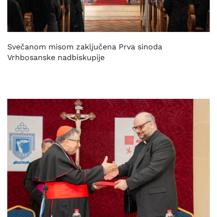
Svečanom misom zaključena Prva sinoda
Vrhbosanske nadbiskupije