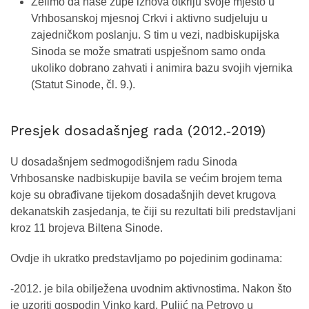
Želimo da naše župe iznova otkriju svoje mjesto u
Vrhbosanskoj mjesnoj Crkvi i aktivno sudjeluju u
zajedničkom poslanju. S tim u vezi, nadbiskupijska
Sinoda se može smatrati uspješnom samo onda
ukoliko dobrano zahvati i animira bazu svojih vjernika
(Statut Sinode, čl. 9.).
Presjek dosadašnjeg rada (2012.‐2019)
U dosadašnjem sedmogodišnjem radu Sinoda
Vrhbosanske nadbiskupije bavila se većim brojem tema
koje su obrađivane tijekom dosadašnjih devet krugova
dekanatskih zasjedanja, te čiji su rezultati bili predstavljani
kroz 11 brojeva Biltena Sinode.
Ovdje ih ukratko predstavljamo po pojedinim godinama:
-2012. je bila obilježena uvodnim aktivnostima. Nakon što
je uzoriti gospodin Vinko kard. Puljić na Petrovo u