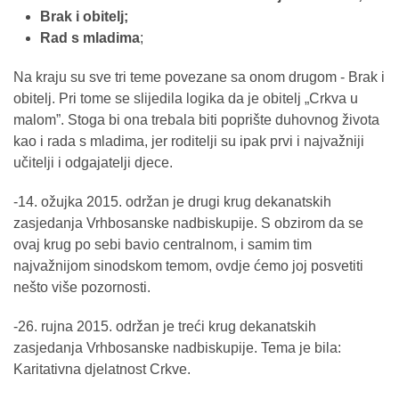
Brak i obitelj;
Rad s mladima
;
Na kraju su sve tri teme povezane sa onom drugom ‐ Brak i
obitelj. Pri tome se slijedila logika da je obitelj „Crkva u
malom”. Stoga bi ona trebala biti poprište duhovnog života
kao i rada s mladima, jer roditelji su ipak prvi i najvažniji
učitelji i odgajatelji djece.
-14. ožujka 2015. održan je drugi krug dekanatskih
zasjedanja Vrhbosanske nadbiskupije. S obzirom da se
ovaj krug po sebi bavio centralnom, i samim tim
najvažnijom sinodskom temom, ovdje ćemo joj posvetiti
nešto više pozornosti.
-26. rujna 2015. održan je treći krug dekanatskih
zasjedanja Vrhbosanske nadbiskupije. Tema je bila:
Karitativna djelatnost Crkve.