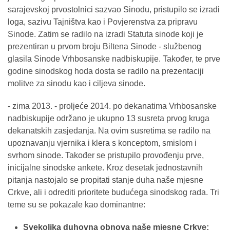
sarajevskoj prvostolnici sazvao Sinodu, pristupilo se izradi
loga, sazivu Tajništva kao i Povjerenstva za pripravu
Sinode. Zatim se radilo na izradi Statuta sinode koji je
prezentiran u prvom broju Biltena Sinode ‐ službenog
glasila Sinode Vrhbosanske nadbiskupije. Također, te prve
godine sinodskog hoda dosta se radilo na prezentaciji
molitve za sinodu kao i ciljeva sinode.
- zima 2013. ‐ proljeće 2014. po dekanatima Vrhbosanske
nadbiskupije održano je ukupno 13 susreta prvog kruga
dekanatskih zasjedanja. Na ovim susretima se radilo na
upoznavanju vjernika i klera s konceptom, smislom i
svrhom sinode. Također se pristupilo provođenju prve,
inicijalne sinodske ankete. Kroz desetak jednostavnih
pitanja nastojalo se propitati stanje duha naše mjesne
Crkve, ali i odrediti prioritete budućega sinodskog rada. Tri
teme su se pokazale kao dominantne:
Svekolika duhovna obnova naše mjesne Crkve;