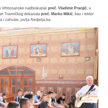
m Vrhbosanske nadbiskupije
preč. Vladimir Pranjić
, u
kan Travničkog dekanata
preč. Marko Mikić
, kao i rektor
va i zahvale, javlja Nedjelja.ba.