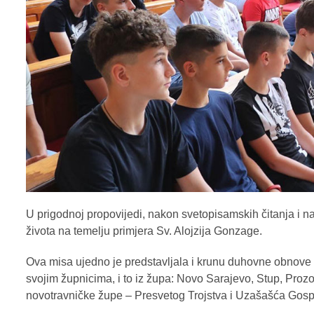
U prigodnoj propovijedi, nakon svetopisamskih čitanja i na
života na temelju primjera Sv. Alojzija Gonzage.
Ova misa ujedno je predstavljala i krunu duhovne obnove za
svojim župnicima, i to iz župa: Novo Sarajevo, Stup, Prozo
novotravničke župe – Presvetog Trojstva i Uzašašća Gosp