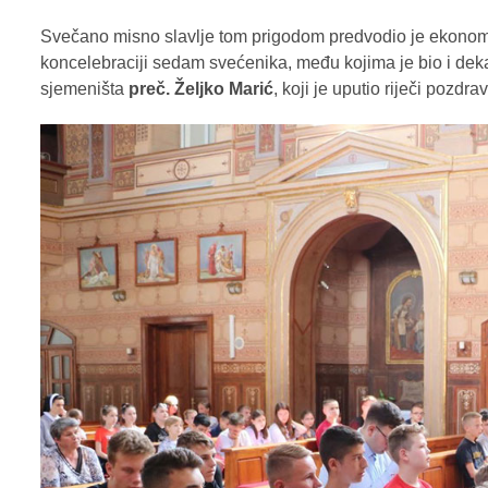
Svečano misno slavlje tom prigodom predvodio je ekono
koncelebraciji sedam svećenika, među kojima je bio i de
sjemeništa
preč. Željko Marić
, koji je uputio riječi pozdra