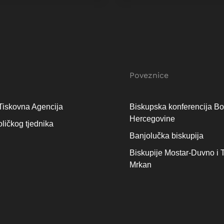
Poveznice
Tiskovna Agencija
Biskupska konferencija Bo
Hercegovine
oličkog tjednika
Banjolučka biskupija
Biskupije Mostar-Duvno i T
Mrkan