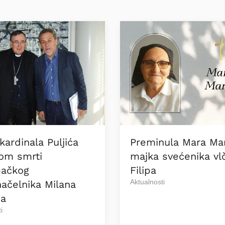
kardinala Puljića
Preminula Mara Mar
om smrti
majka svećenika vlč
bačkog
Filipa
Aktualnosti
ačelnika Milana
ća
i