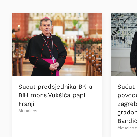
Sućut predsjednika BK-a
Sućut 
BiH mons.Vukšića papi
povod
Franji
zagre
Aktualnosti
gradon
Bandi
Aktualnost