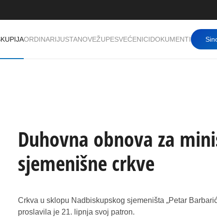
KUPIJA
ORDINARIJ
USTANOVE
ŽUPE
SVEĆENICI
DOKUMENTI
Sin
Duhovna obnova za minis
sjemenišne crkve
Crkva u sklopu Nadbiskupskog sjemeništa „Petar Barbarić“
proslavila je 21. lipnja svoj patron.