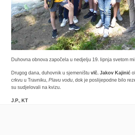
Duhovna obnova započela u nedjelju 19. lipnja svetom miso
Drugog dana, duhovnik u sjemeništu
vlč. Jakov Kajinić
ok
crkvu u Travniku,
Plavu vodu
, dok je poslijepodne bilo rez
su sudjelovali na kvizu.
J.P., KT