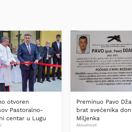
no otvoren
Preminuo Pavo Džal
sov Pastoralno-
brat svećenika don
lni centar u Lugu
Miljenka
i
Aktualnosti