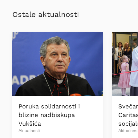
Ostale aktualnosti
Poruka solidarnosti i
Sveča
blizine nadbiskupa
Carita
Vukšića
socija
Aktualnosti
Aktualnost