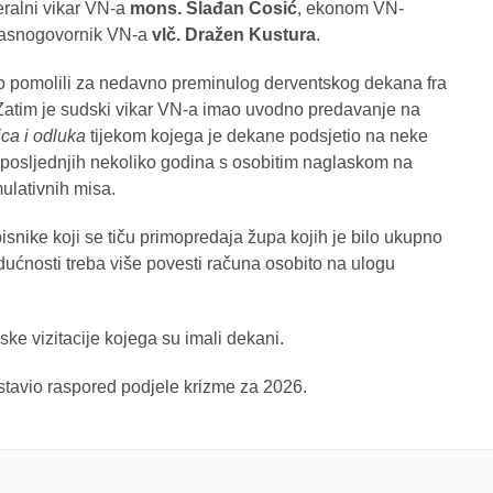
eralni vikar VN-a
mons. Slađan Ćosić
, ekonom VN-
lasnogovornik VN-a
vlč. Dražen Kustura
.
no pomolili za nedavno preminulog derventskog dekana fra
 Zatim je sudski vikar VN-a imao uvodno predavanje na
ca i odluka
tijekom kojega je dekane podsjetio na neke
u posljednjih nekoliko godina s osobitim naglaskom na
umulativnih misa.
isnike koji se tiču primopredaja župa kojih je bilo ukupno
dućnosti treba više povesti računa osobito na ulogu
ke vizitacije kojega su imali dekani.
dstavio raspored podjele krizme za 2026.