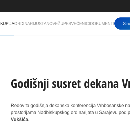
KUPIJA
ORDINARIJ
USTANOVE
ŽUPE
SVEĆENICI
DOKUMENTI
Sin
Godišnji susret dekana 
Redovita godišnja dekanska konferencija Vrhbosanske nad
prostorijama Nadbiskupskog ordinarijata u Sarajevu po
Vukšića
.