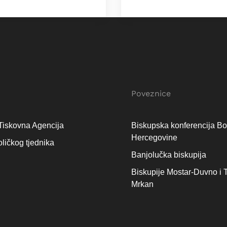
Poveznice
Tiskovna Agencija
Biskupska konferencija Bo
Hercegovine
oličkog tjednika
Banjolučka biskupija
Biskupije Mostar-Duvno i T
Mrkan