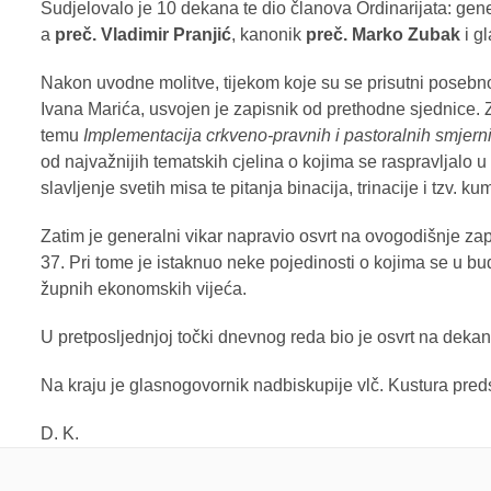
Sudjelovalo je 10 dekana te dio članova Ordinarijata: gen
a
preč. Vladimir Pranjić
, kanonik
preč. Marko Zubak
i g
Nakon uvodne molitve, tijekom koje su se prisutni poseb
Ivana Marića, usvojen je zapisnik od prethodne sjednice.
temu
Implementacija crkveno-pravnih i pastoralnih smjerni
od najvažnijih tematskih cjelina o kojima se raspravljalo 
slavljenje svetih misa te pitanja binacija, trinacije i tzv. k
Zatim je generalni vikar napravio osvrt na ovogodišnje zap
37. Pri tome je istaknuo neke pojedinosti o kojima se u bu
župnih ekonomskih vijeća.
U pretposljednjoj točki dnevnog reda bio je osvrt na dekans
Na kraju je glasnogovornik nadbiskupije vlč. Kustura pre
D. K.