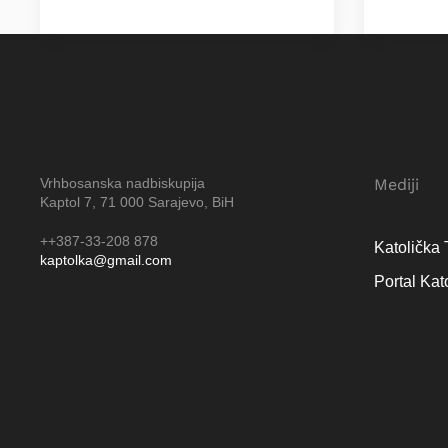
Vrhbosanska nadbiskupija
Mediji
Kaptol 7, 71 000 Sarajevo, BiH
++387-33-208 878
Katolička 
kaptolka@gmail.com
Portal Kat