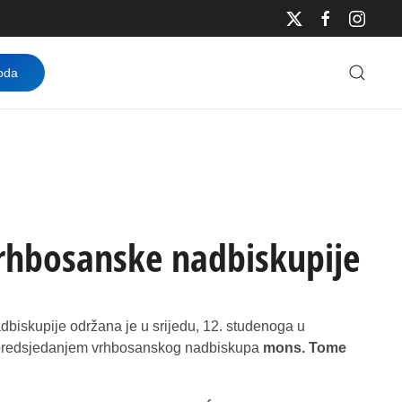
oda
Vrhbosanske nadbiskupije
biskupije održana je u srijedu, 12. studenoga u
d predsjedanjem vrhbosanskog nadbiskupa
mons. Tome