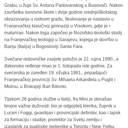
Grabu, u župi Sv. Antuna Padovanskog u Busovači. Nakon
završetka osnovne škole i dvije godine srednjoškolskog
obrazovanja u rodnom gradu, školovanje je nastavio u
Franjevačkoj klasičnoj gimnaziji u Visokom, gdje je i
maturirao. Nakon toga započeo je filozofsko-teološki studij
na Franjevačkoj teologiji u Sarajevu, kojega je dovršio u
Bariju (Italija) u Bogosloviji
Santa Fara
.
Svečane redovničke zavjete položio je 22. rujna 1990., a
đakonsko ređenje imao je 1. listopada iste godine. Za
svećenika je zaređen 19. ožujka 1991., pripadajući
Franjevačkoj provinciji Sv. Mihaela Arkanđela u Puglii i
Molisu, u Biskupiji Bari Bitonto.
Tijekom 26 godina službe u Italiji, fra Miro je obnašao
brojne važne dužnosti: bio je odgojitelj klerika, župnik u
Luceri i Foggi, gvardijan i provincijski definitor, kao i tajnik
za formaciju i studije; prorektor za Svetu zemlju i
izaslanik za puglijske iseljenike u Torontu i New Yorku.