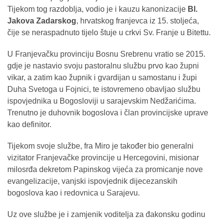
Tijekom tog razdoblja, vodio je i kauzu kanonizacije
Bl.
Jakova Zadarskog
, hrvatskog franjevca iz 15. stoljeća,
čije se neraspadnuto tijelo štuje u crkvi Sv. Franje u Bitettu.
U Franjevačku provinciju Bosnu Srebrenu vratio se 2015.
gdje je nastavio svoju pastoralnu službu prvo kao župni
vikar, a zatim kao župnik i gvardijan u samostanu i župi
Duha Svetoga u Fojnici, te istovremeno obavljao službu
ispovjednika u Bogosloviji u sarajevskim Nedžarićima.
Trenutno je duhovnik bogoslova i član provincijske uprave
kao definitor.
Tijekom svoje službe, fra Miro je također bio generalni
vizitator Franjevačke provincije u Hercegovini, misionar
milosrđa dekretom Papinskog vijeća za promicanje nove
evangelizacije, vanjski ispovjednik dijecezanskih
bogoslova kao i redovnica u Sarajevu.
Uz ove službe je i zamjenik voditelja za đakonsku godinu