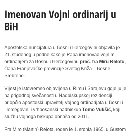
Imenovan Vojni ordinarij u
BiH
Apostolska nuncijatura u Bosni i Hercegovini objavila je
21. studenog u podne kako je Papa imenovao vojnim
ordinarijem za Bosnu i Hercegovinu
preč. fra Miru Relotu
,
člana Franjevačke provincije Svetog Križa – Bosne
Srebrene.
Vijest je istovremno objavljena u Rimu i Sarajevu gdje ju je
na prigodnoj svečanosti u Nadbiskupskoj rezidenciji
priopćio apostolski upravitelj Vojnog ordinarijata u Bosni i
Hercegovini i vrhbosanski nadbiskup
Tomo Vukšić
, koji
službu vojnoga biskupa obnaša od 2011.
Fra Miro (Martin) Relota, rođen je 1. srpnja 1965. u Gustom