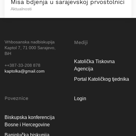
Misa bdjenja u sarajevskoj prvostolnici
Aktualnosti
Vrhbosanska nadbiskupija
Mediji
Kaptol 7, 71 000 Sarajevo,
BiH
Katolička Tiskovna
++387-33-208 878
Agencija
kaptolka@gmail.com
Portal Katoličkog tjednika
Poveznice
Login
Biskupska konferencija
Bosne i Hercegovine
Banjolučka biskupija