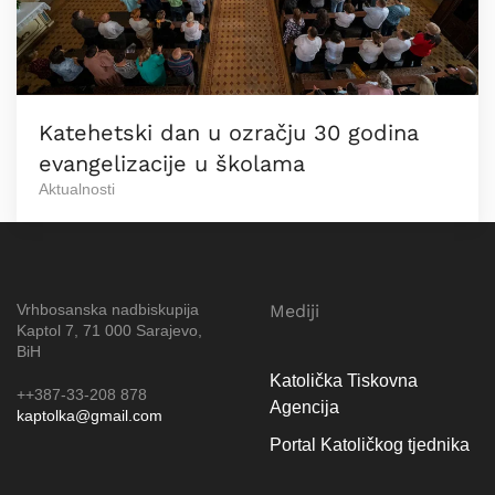
Katehetski dan u ozračju 30 godina
evangelizacije u školama
Aktualnosti
Vrhbosanska nadbiskupija
Mediji
Kaptol 7, 71 000 Sarajevo,
BiH
Katolička Tiskovna
++387-33-208 878
Agencija
kaptolka@gmail.com
Portal Katoličkog tjednika