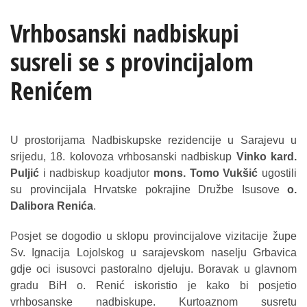
Vrhbosanski nadbiskupi
susreli se s provincijalom
Renićem
U prostorijama Nadbiskupske rezidencije u Sarajevu u
srijedu, 18. kolovoza vrhbosanski nadbiskup
Vinko kard.
Puljić
i nadbiskup koadjutor
mons. Tomo Vukšić
ugostili
su provincijala Hrvatske pokrajine Družbe Isusove
o.
Dalibora Renića
.
Posjet se dogodio u sklopu provincijalove vizitacije župe
Sv. Ignacija Lojolskog u sarajevskom naselju Grbavica
gdje oci isusovci pastoralno djeluju. Boravak u glavnom
gradu BiH o. Renić iskoristio je kako bi posjetio
vrhbosanske nadbiskupe. Kurtoaznom susretu