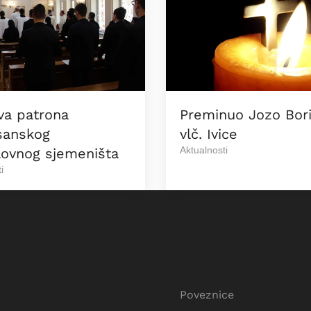
va patrona
Preminuo Jozo Bori
sanskog
vlč. Ivice
Aktualnosti
ovnog sjemeništa
i
Poveznice