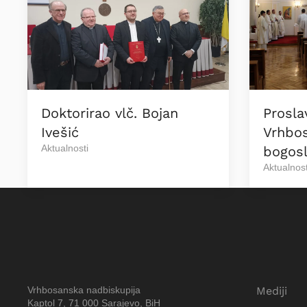
Doktorirao vlč. Bojan
Prosla
Ivešić
Vrhbo
Aktualnosti
bogosl
Aktualnost
Vrhbosanska nadbiskupija
Mediji
Kaptol 7, 71 000 Sarajevo, BiH