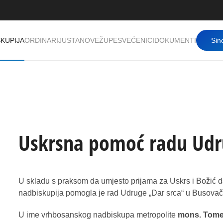
KUPIJA
ORDINARIJ
USTANOVE
ŽUPE
SVEĆENICI
DOKUMENTI
Sin
Uskrsna pomoć radu Udr
U skladu s praksom da umjesto prijama za Uskrs i Božić d
nadbiskupija pomogla je rad Udruge „Dar srca“ u Busovač
U ime vrhbosanskog nadbiskupa metropolite
mons. Tome