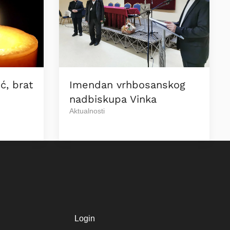
ć, brat
Imendan vrhbosanskog
nadbiskupa Vinka
Aktualnosti
Login