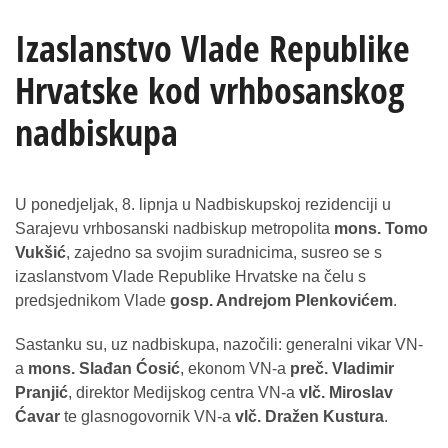
Izaslanstvo Vlade Republike
Hrvatske kod vrhbosanskog
nadbiskupa
U ponedjeljak, 8. lipnja u Nadbiskupskoj rezidenciji u
Sarajevu vrhbosanski nadbiskup metropolita
mons. Tomo
Vukšić
, zajedno sa svojim suradnicima, susreo se s
izaslanstvom Vlade Republike Hrvatske na čelu s
predsjednikom Vlade
gosp. Andrejom Plenkovićem
.
Sastanku su, uz nadbiskupa, nazočili: generalni vikar VN-
a
mons. Slađan Ćosić
, ekonom VN-a
preč. Vladimir
Pranjić
, direktor Medijskog centra VN-a
vlč. Miroslav
Ćavar
te glasnogovornik VN-a
vlč. Dražen Kustura
.