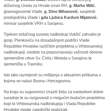
državnog Ureda za Hrvate izvan RH,
g. Marko Milić
,
glasnogovornik Vlade,
g. Dino Mihanović
, savjetnik
predsjednika Vlade i
g
đa Ljubica Kardum Mijatović
,
minisar savjetnik VRH u Sarajevu.
Tijekom srdačnog susreta nadbiskup Vukšić zahvalio je
gosp. Plenkoviću na dosadašnjom podršci Vlade
Republike Hrvatske različitim projektima u Vrhbosanskoj
nadbiskupiji, osobito na prepoznavanju važnosti obnove
sjemenišne crkve Sv. Ćirila i Metoda u Sarajevu te
sjemeništa u Travniku.
Isto tako razmijenili su mišljenja o aktualnim prilikama u
kojima se nalazi Bosna i Hercegovina.
Na kraju su sugovornici izrazili želju za nastavkom dobre
suradnje te su razgovarali o mogućim budućim projektima
koje bi Vrhbosanska nadbiskupija i Vlada Republike
Hrvatske mogle zajednički realizirati.