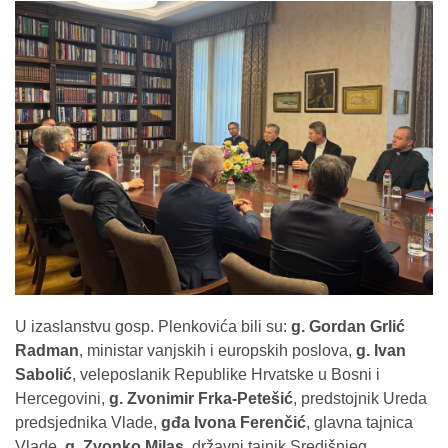
U izaslanstvu gosp. Plenkovića bili su:
g. Gordan Grlić
Radman
, ministar vanjskih i europskih poslova,
g. Ivan
Sabolić
, veleposlanik Republike Hrvatske u Bosni i
Hercegovini,
g. Zvonimir Frka-Petešić
, predstojnik Ureda
predsjednika Vlade,
gđa Ivona Ferenčić
, glavna tajnica
Vlade,
g. Zvonko Milas
, državni tajnik Središnjeg