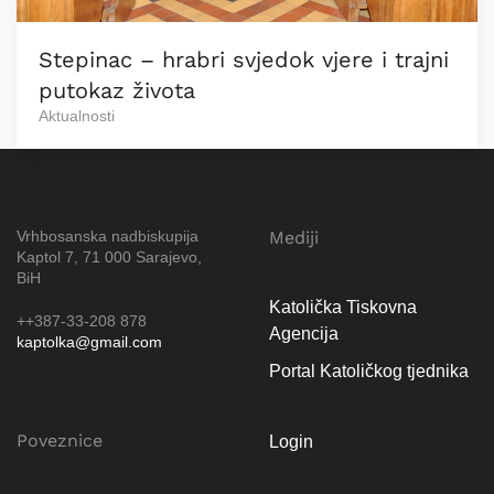
Stepinac – hrabri svjedok vjere i trajni
putokaz života
Aktualnosti
Vrhbosanska nadbiskupija
Mediji
Kaptol 7, 71 000 Sarajevo,
BiH
Katolička Tiskovna
++387-33-208 878
Agencija
kaptolka@gmail.com
Portal Katoličkog tjednika
Poveznice
Login