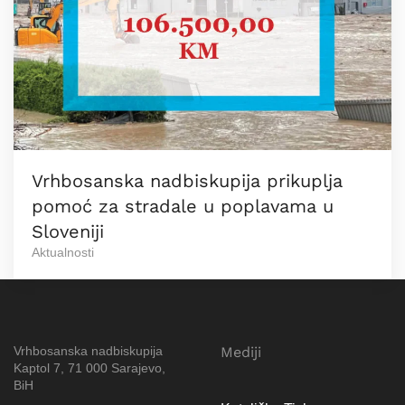
Vrhbosanska nadbiskupija prikuplja
pomoć za stradale u poplavama u
Sloveniji
Aktualnosti
Vrhbosanska nadbiskupija
Mediji
Kaptol 7, 71 000 Sarajevo,
BiH